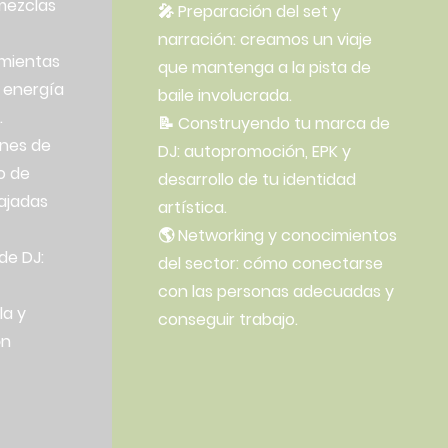
 mezclas
🎤 Preparación del set y
narración: creamos un viaje
amientas
que mantenga a la pista de
 energía
baile involucrada.
.
📝 Construyendo tu marca de
ones de
DJ: autopromoción, EPK y
o de
desarrollo de tu identidad
ajadas
artística.
🌎 Networking y conocimientos
de DJ:
del sector: cómo conectarse
con las personas adecuadas y
la y
conseguir trabajo.
ón