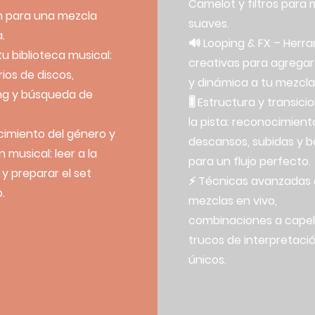
Camelot y filtros para
n para una mezcla
suaves.
.
🔊 Looping & FX – Herr
tu biblioteca musical:
creativas para agregar
rios de discos,
y dinámica a tu mezcla
ng y búsqueda de
🎚 Estructura y transici
la pista: reconocimient
imiento del género y
descansos, subidas y b
 musical: leer a la
para un flujo perfecto.
 y preparar el set
⚡ Técnicas avanzadas 
.
mezclas en vivo,
combinaciones a capel
trucos de interpretaci
únicos.