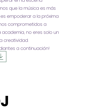
osperar en la escena
emos que la música es más
n es empoderar a la próxima
tamos comprometidos a
a academia, no eres solo un
a creatividad.
udiantes a continuación!
DJ
DJ