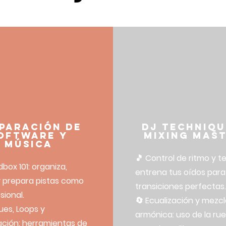
paración de
DJ Techniqu
oftware y
Mixing Mas
música
🎵 Control de ritmo y t
box 101: organiza,
entrena tus oídos para
y prepara pistas como
transiciones perfectas.
sional.
🔄 Ecualización y mezcl
ues, Loops y
armónica: uso de la ru
ción: herramientas de