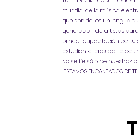
Tulum Radio, adquirirás las 
mundial de la música elect
que sonido: es un lenguaje 
generación de artistas par
brindar capacitación de DJ 
estudiante: eres parte de un
No se fíe sólo de nuestras 
¡ESTAMOS ENCANTADOS DE TE
T
T