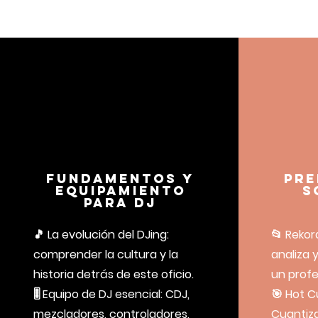
Fundamentos y
Pre
equipamiento
s
para DJ
🎵 La evolución del DJing:
📂 Rekord
comprender la cultura y la
analiza 
historia detrás de este oficio.
un profe
🎚 Equipo de DJ esencial: CDJ,
🎯 Hot C
mezcladores, controladores,
Cuantiza