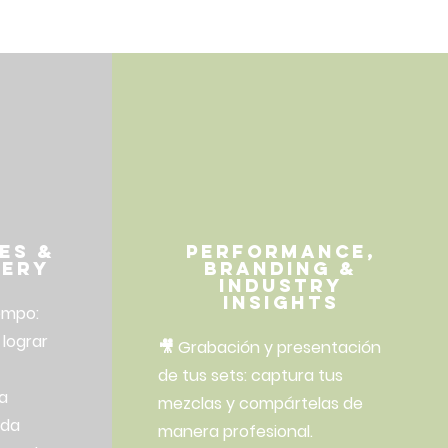
es &
Performance,
tery
Branding &
Industry
Insights
empo:
 lograr
🎥 Grabación y presentación
de tus sets: captura tus
a
mezclas y compártelas de
eda
manera profesional.