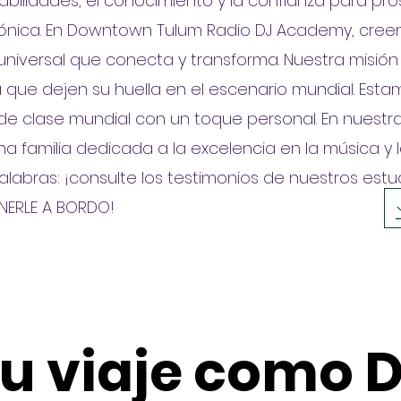
habilidades, el conocimiento y la confianza para pr
rónica. En Downtown Tulum Radio DJ Academy, cre
universal que conecta y transforma. Nuestra misió
a que dejen su huella en el escenario mundial. Es
de clase mundial con un toque personal. En nuestr
a familia dedicada a la excelencia en la música y l
palabras: ¡consulte los testimonios de nuestros est
NERLE A BORDO!
u viaje como 
u viaje como 