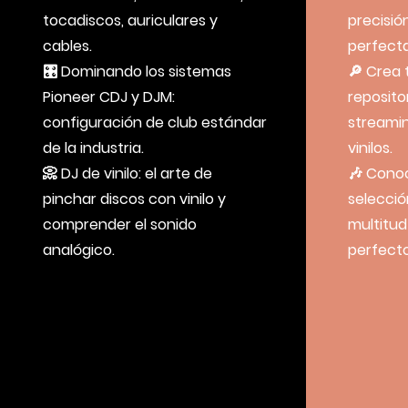
tocadiscos, auriculares y
precisió
cables.
perfecta
🎛 Dominando los sistemas
🔎 Crea 
Pioneer CDJ y DJM:
reposito
configuración de club estándar
streami
de la industria.
vinilos.
📀 DJ de vinilo: el arte de
🎶 Conoc
pinchar discos con vinilo y
selección
comprender el sonido
multitud
analógico.
perfecto